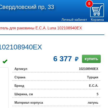
0
Свердловский пр, 33
Личный кабинет
Корзина
тель для раковины E.C.A. Luna 102108940EX
 102108940EX
6 377
купить
Артикул
102108940EX
Страна
Турция
Бренд
E.C.A.
Ширина, см
5
Материал корпуса
латунь