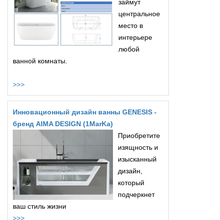
займут
центральное
место в
интерьере
любой
ванной комнаты.
>>>
Инновационный дизайн ванны GENESIS -
бренд AIMA DESIGN (1MarKa)
Приобретите
изящность и
изысканный
дизайн,
который
подчеркнет
ваш стиль жизни
>>>