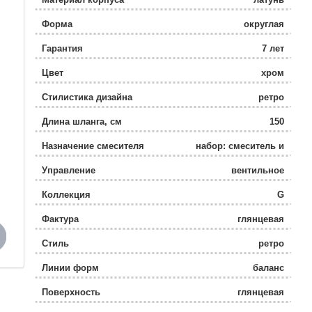
Форма
округлая
Гарантия
7 лет
Цвет
хром
Стилистика дизайна
ретро
Длина шланга, см
150
Назначение смесителя
набор: смеситель и
душевой
Управление
вентильное
гарнитур / универсальный
Коллекция
G
Фактура
глянцевая
Стиль
ретро
Линии форм
баланс
Поверхность
глянцевая