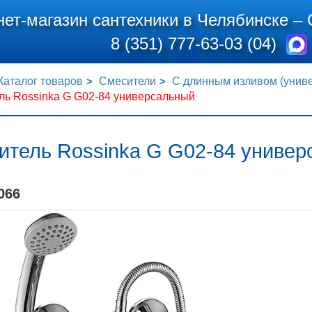
нет-магазин сантехники в Челябинске –
8 (351) 777-63-03 (04)
Каталог товаров
Смесители
С длинным изливом (унив
ль Rossinka G G02-84 универсальный
итель Rossinka G G02-84 универ
066