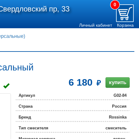
0
Свердловский пр, 33
Личный кабинет
Корзина
ерсальные)
сальный
6 180
купить
Артикул
G02-84
Страна
Россия
Бренд
Rossinka
Тип смесителя
смеситель
Материал корпуса
латунь