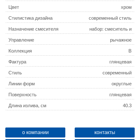
Цвет
хром
Стилистика дизайна
современный стиль
Назначение смесителя
набор: смеситель и
душевой
Управление
рычажное
гарнитур / универсальный
Коллекция
B
Фактура
глянцевая
Стиль
современный
Линии форм
округлые
Поверхность
глянцевая
Длина излива, см
40.3
Форма излива
традиционная
Механизм
керамический картридж
о компании
контакты
Монтаж
на стену