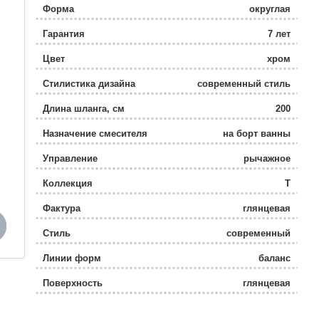
Форма
округлая
Гарантия
7 лет
Цвет
хром
Стилистика дизайна
современный стиль
Длина шланга, см
200
Назначение смесителя
на борт ванны
Управление
рычажное
Коллекция
T
Фактура
глянцевая
Стиль
современный
Линии форм
баланс
Поверхность
глянцевая
Высота излива
8.2