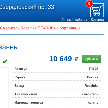
0
Свердловский пр, 33
Личный кабинет
Корзина
Смеситель Rossinka T T40-38 на борт ванны
 ванны
10 649
купить
Артикул
T40-38
Страна
Россия
Бренд
Rossinka
Тип смесителя
смеситель
Материал корпуса
латунь