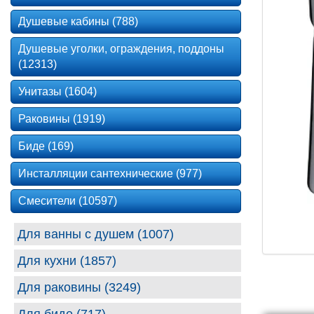
Душевые кабины (788)
Душевые уголки, ограждения, поддоны
(12313)
Унитазы (1604)
Раковины (1919)
Биде (169)
Инсталляции сантехнические (977)
Смесители (10597)
Для ванны с душем (1007)
Для кухни (1857)
Для раковины (3249)