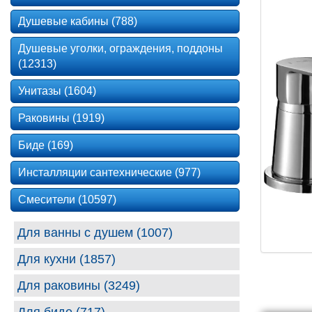
Душевые кабины (788)
Душевые уголки, ограждения, поддоны
(12313)
Унитазы (1604)
Раковины (1919)
Биде (169)
Инсталляции сантехнические (977)
Смесители (10597)
Для ванны с душем (1007)
Для кухни (1857)
Для раковины (3249)