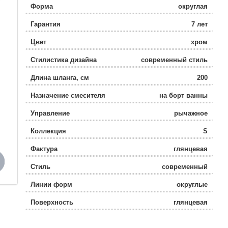
Форма
округлая
Гарантия
7 лет
Цвет
хром
Стилистика дизайна
современный стиль
Длина шланга, см
200
Назначение смесителя
на борт ванны
Управление
рычажное
Коллекция
S
Фактура
глянцевая
Стиль
современный
Линии форм
округлые
Поверхность
глянцевая
Высота излива
8.1