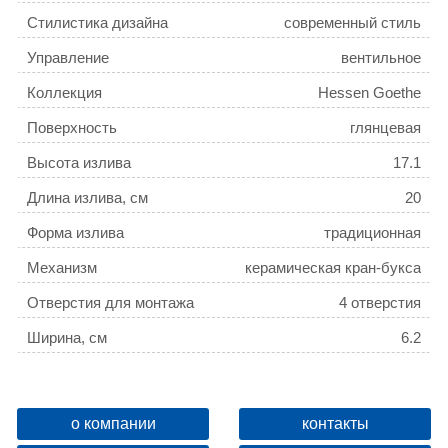
Стилистика дизайна
современный стиль
Управление
вентильное
Коллекция
Hessen Goethe
Поверхность
глянцевая
Высота излива
17.1
Длина излива, см
20
Форма излива
традиционная
Механизм
керамическая кран-букса
Отверстия для монтажа
4 отверстия
Ширина, см
6.2
Высота, см
28.3
Глубина, см
23
о компании
контакты
Ограничение температуры
нет