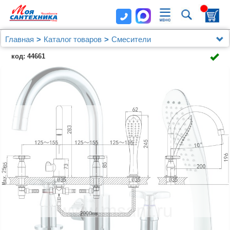
Главная
Каталог товаров
Смесители
Врезные на борт ванны
код: 44661
Смеситель D&K Hessen Goethe DA1384941 на борт
ванны