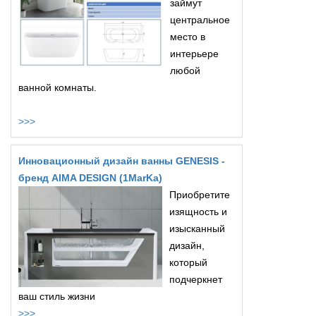
займут
центральное
место в
интерьере
любой
ванной комнаты.
>>>
Инновационный дизайн ванны GENESIS -
бренд AIMA DESIGN (1MarKa)
Приобретите
изящность и
изысканный
дизайн,
который
подчеркнет
ваш стиль жизни
>>>