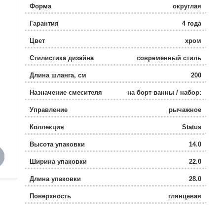
Форма
округлая
Гарантия
4 года
Цвет
хром
Стилистика дизайна
современный стиль
Длина шланга, см
200
Назначение смесителя
на борт ванны / набор:
смеситель и душевой
Управление
рычажное
гарнитур
Коллекция
Status
Высота упаковки
14.0
Ширина упаковки
22.0
Длина упаковки
28.0
Поверхность
глянцевая
Высота излива
8.6