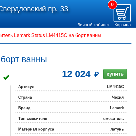
0
Свердловский пр, 33
Личный кабинет
Корзина
итель Lemark Status LM4415C на борт ванны
 борт ванны
12 024
купить
Артикул
LM4415C
Страна
Чехия
Бренд
Lemark
Тип смесителя
смеситель
Материал корпуса
латунь