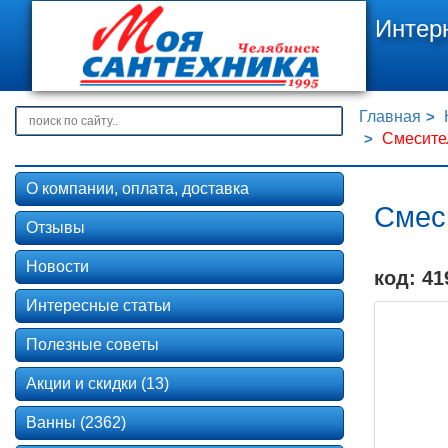
Интер
Главная
Смесител
О компании, оплата, доставка
Смеси
Отзывы
Новости
код: 41
Интересные статьи
Полезные советы
Акции и скидки (13)
Ванны (2362)