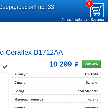
0
Свердловский пр, 33
Личный кабинет
Корзина
d Ceraflex B1712AA
10 299
купить
Артикул
B1712AA
Страна
Бельгия
Бренд
Ideal Standard
Материал корпуса
латунь
Форма
округлая