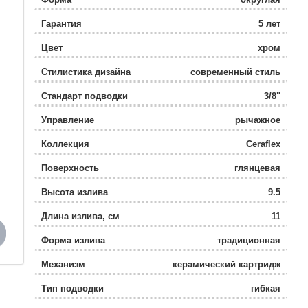
Гарантия
5 лет
Цвет
хром
Стилистика дизайна
современный стиль
Стандарт подводки
3/8"
Управление
рычажное
Коллекция
Ceraflex
Поверхность
глянцевая
Высота излива
9.5
Длина излива, см
11
Форма излива
традиционная
Механизм
керамический картридж
Тип подводки
гибкая