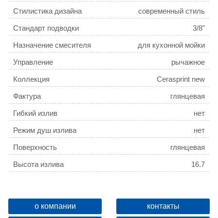
Стилистика дизайна
современный стиль
Стандарт подводки
3/8"
Назначение смесителя
для кухонной мойки
Управление
рычажное
Коллекция
Cerasprint new
Фактура
глянцевая
Гибкий излив
нет
Режим душ излива
нет
Поверхность
глянцевая
Высота излива
16.7
Длина излива, см
23
Форма излива
традиционная
о компании
контакты
Механизм
керамический картридж