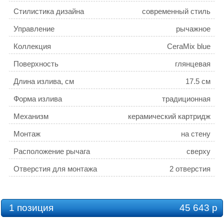
Стилистика дизайна
современный стиль
Управление
рычажное
Коллекция
CeraMix blue
Поверхность
глянцевая
Длина излива, см
17.5 см
Форма излива
традиционная
Механизм
керамический картридж
Монтаж
на стену
Расположение рычага
сверху
Отверстия для монтажа
2 отверстия
Ширина, см
22
Высота, см
14.7
1 позиция
45 643 р
Глубина, см
17.3