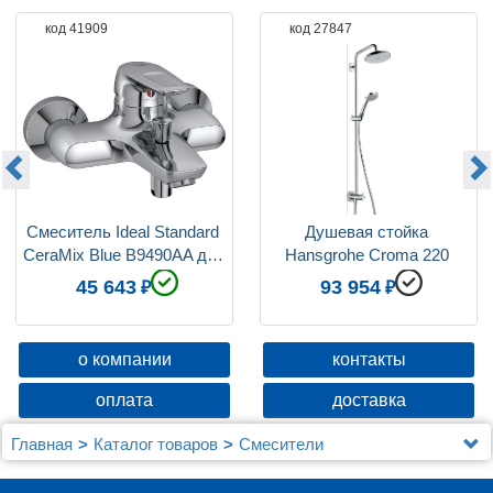
код 41909
код 27847
Ограничение температуры
нет
Вращение излива
фиксированный
Девиатор
нет
Защита от обратного потока
нет
Смеситель Ideal Standard 
Душевая стойка 
CeraMix Blue B9490AA для 
Hansgrohe Croma 220 
ванны с душем
Showerpipe Reno 27224000
45 643
93 954
о компании
контакты
оплата
доставка
Главная
Каталог товаров
Смесители
Для ванны с душем
Смеситель Ideal Standard CeraMix Blue B9490AA для