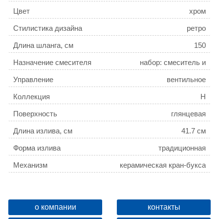
Цвет
хром
Стилистика дизайна
ретро
Длина шланга, см
150
Назначение смесителя
набор: смеситель и
душевой
Управление
вентильное
гарнитур / универсальный
Коллекция
H
Поверхность
глянцевая
Длина излива, см
41.7 см
Форма излива
традиционная
Механизм
керамическая кран-букса
Монтаж
на стену
Отверстия для монтажа
на 2 отверстия / 2 отверстия
о компании
контакты
Ширина, см
24