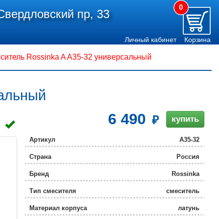
0
Свердловский пр, 33
Личный кабинет
Корзина
ситель Rossinka A A35-32 универсальный
сальный
6 490
купить
Артикул
A35-32
Страна
Россия
Бренд
Rossinka
Тип смесителя
смеситель
Материал корпуса
латунь