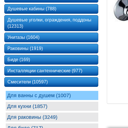
Душевые кабины (788)
Душевые уголки, ограждения, поддоны
(12313)
Унитазы (1604)
Раковины (1919)
Биде (169)
Инсталляции сантехнические (977)
Смесители (10597)
Для ванны с душем (1007)
Для кухни (1857)
Для раковины (3249)