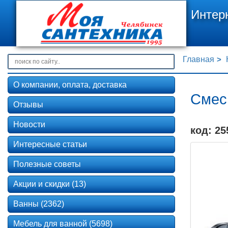
Интер
Главная
О компании, оплата, доставка
Смес
Отзывы
Новости
код: 25
Интересные статьи
Полезные советы
Акции и скидки (13)
Ванны (2362)
Мебель для ванной (5698)