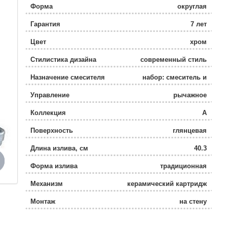
Форма
округлая
Гарантия
7 лет
Цвет
хром
Стилистика дизайна
современный стиль
Назначение смесителя
набор: смеситель и
душевой
Управление
рычажное
гарнитур / универсальный
Коллекция
A
Поверхность
глянцевая
Длина излива, см
40.3
Форма излива
традиционная
Механизм
керамический картридж
Монтаж
на стену
Расположение рычага
сверху