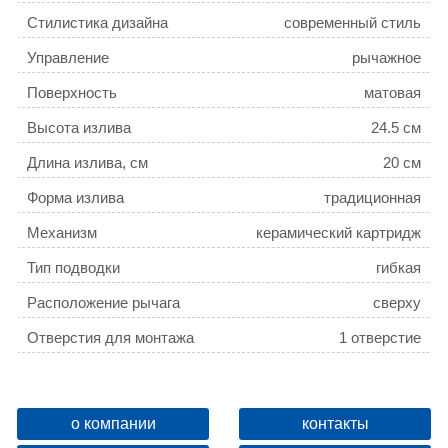
Стилистика дизайна
современный стиль
Управление
рычажное
Поверхность
матовая
Высота излива
24.5 см
Длина излива, см
20 см
Форма излива
традиционная
Механизм
керамический картридж
Тип подводки
гибкая
Расположение рычага
сверху
Отверстия для монтажа
1 отверстие
Ширина, см
10
Высота, см
33.5
о компании
контакты
Глубина, см
20