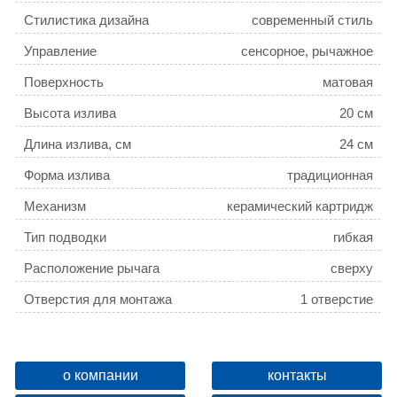
Стилистика дизайна
современный стиль
Управление
сенсорное, рычажное
Поверхность
матовая
Высота излива
20 см
Длина излива, см
24 см
Форма излива
традиционная
Механизм
керамический картридж
Тип подводки
гибкая
Расположение рычага
сверху
Отверстия для монтажа
1 отверстие
Ширина, см
11.5
Высота, см
42.7
о компании
контакты
Глубина, см
24