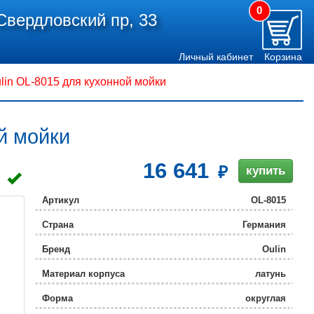
0
Свердловский пр, 33
Личный кабинет
Корзина
lin OL-8015 для кухонной мойки
й мойки
16 641
купить
Артикул
OL-8015
Страна
Германия
Бренд
Oulin
Материал корпуса
латунь
Форма
округлая