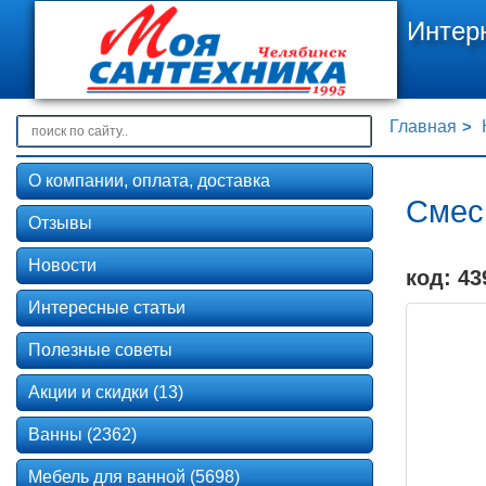
Интер
Главная
О компании, оплата, доставка
Смеси
Отзывы
Новости
код: 43
Интересные статьи
Полезные советы
Акции и скидки (13)
Ванны (2362)
Мебель для ванной (5698)