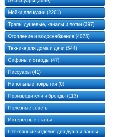
Аксессуары (3689)
Мойки для кухни (2261)
Трапы душевые, каналы и лотки (397)
Отопление и водоснабжение (4075)
Техника для дома и дачи (544)
Сифоны и отводы (47)
Писсуары (41)
Напольные покрытия (0)
Производители и бренды (113)
Полезные советы
Интересные статьи
Стеклянные изделия для душа и ванны