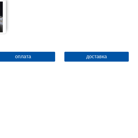
Высота, см
34.3
Глубина, см
21
Ограничение температуры
нет
Вращение излива
поворотный
Девиатор
нет
оплата
доставка
Защита от обратного потока
нет
Выдвижной излив
нет