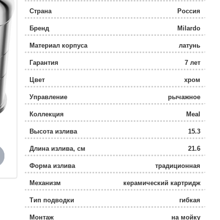
Страна
Россия
Бренд
Milardo
Материал корпуса
латунь
Гарантия
7 лет
Цвет
хром
Управление
рычажное
Коллекция
Meal
Высота излива
15.3
Длина излива, см
21.6
Форма излива
традиционная
Механизм
керамический картридж
Тип подводки
гибкая
Монтаж
на мойку