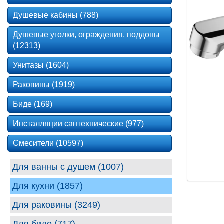
Душевые кабины (788)
Душевые уголки, ограждения, поддоны
(12313)
Унитазы (1604)
Раковины (1919)
Биде (169)
Инсталляции сантехнические (977)
Смесители (10597)
Для ванны с душем (1007)
Для кухни (1857)
Для раковины (3249)