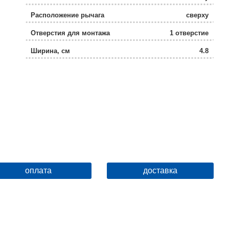
Расположение рычага
сверху
Отверстия для монтажа
1 отверстие
Ширина, см
4.8
Высота, см
17
Глубина, см
26.4
Ограничение температуры
нет
Защита от обратного потока
нет
Выдвижной излив
нет
оплата
доставка