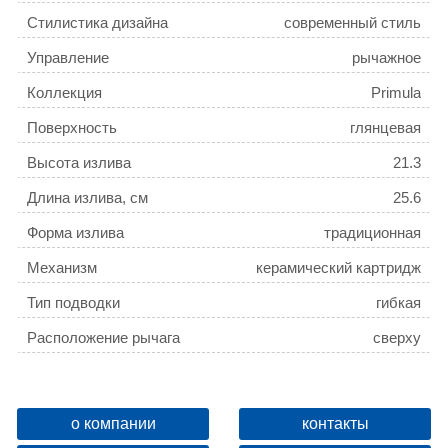
Стилистика дизайна
современный стиль
Управление
рычажное
Коллекция
Primula
Поверхность
глянцевая
Высота излива
21.3
Длина излива, см
25.6
Форма излива
традиционная
Механизм
керамический картридж
Тип подводки
гибкая
Расположение рычага
сверху
Отверстия для монтажа
1 отверстие
Ширина, см
10
о компании
контакты
Высота, см
23.3