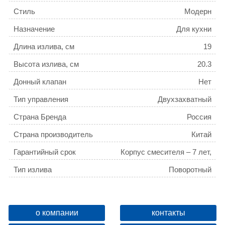
Стиль
Модерн
Назначение
Для кухни
Длина излива, см
19
Высота излива, см
20.3
Донный клапан
Нет
Тип управления
Двухзахватный
Страна Бренда
Россия
Страна производитель
Китай
Гарантийный срок
Корпус смесителя – 7 лет,
водозапорные механизмы и
Тип излива
Поворотный
комплектующие – 3 года
Количество монтажных отверстий
1
Дивертор
Без дивертора
о компании
контакты
Основной материал
Латунь ЛЦ40C (ГОСТ 17711-