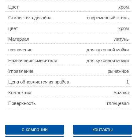
Цвет
хром
Стилистика дизайна
современный стиль
цвет
хром
Материал
латунь
назначение
для кухонной мойки
Назначение смесителя
для кухонной мойки
Управление
рычажное
Цена обновляется из прайса
1
Коллекция
Sazava
Поверхность
глянцевая
Высота излива
13.5 см
Длина излива, см
22.5 см
о компании
контакты
Форма излива
традиционная