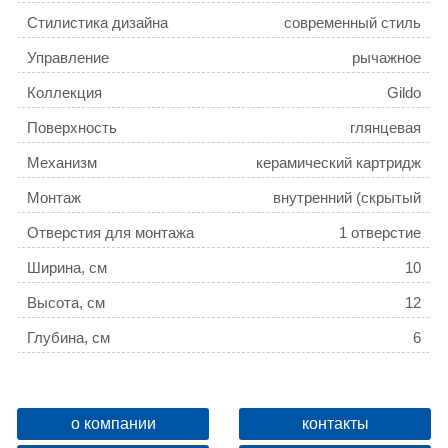
Стилистика дизайна
современный стиль
Управление
рычажное
Коллекция
Gildo
Поверхность
глянцевая
Механизм
керамический картридж
Монтаж
внутренний (скрытый
монтаж)
Отверстия для монтажа
1 отверстие
Ширина, см
10
Высота, см
12
Глубина, см
6
Ограничение температуры
нет
Девиатор
нет
о компании
контакты
Защита от обратного потока
нет