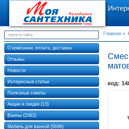
Интер
Главная
О компании, оплата, доставка
Смес
Отзывы
мато
Новости
Интересные статьи
код: 14
Полезные советы
Акции и скидки (13)
Ванны (2362)
Мебель для ванной (5698)