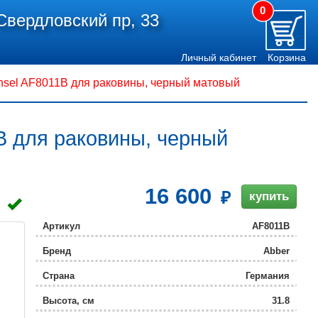
0
Свердловский пр, 33
Личный кабинет
Корзина
nsel AF8011B для раковины, черный матовый
B для раковины, черный
16 600
купить
Артикул
AF8011B
Бренд
Abber
Страна
Германия
Высота, см
31.8