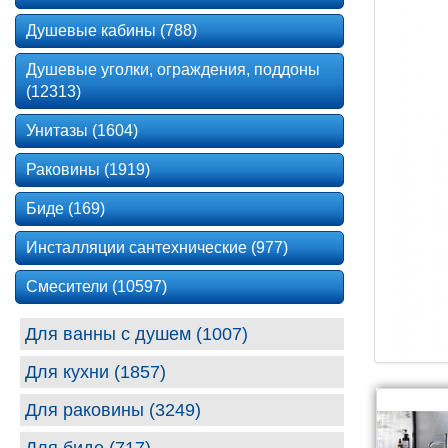
Душевые кабины (788)
Душевые уголки, ограждения, поддоны
(12313)
Унитазы (1604)
Раковины (1919)
Биде (169)
Инсталляции сантехнические (977)
Смесители (10597)
Для ванны с душем (1007)
Для кухни (1857)
Для раковины (3249)