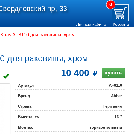
0
Свердловский пр, 33
Личный кабинет
Корзина
reis AF8110 для раковины, хром
0 для раковины, хром
10 400
купить
Артикул
AF8110
Бренд
Abber
Страна
Германия
Высота, см
16.7
Монтаж
горизонтальный
(стандартный)