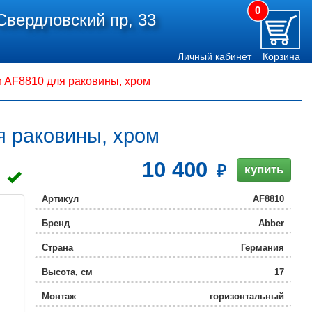
0
Свердловский пр, 33
Личный кабинет
Корзина
 AF8810 для раковины, хром
 раковины, хром
10 400
купить
Артикул
AF8810
Бренд
Abber
Страна
Германия
Высота, см
17
Монтаж
горизонтальный
(стандартный)