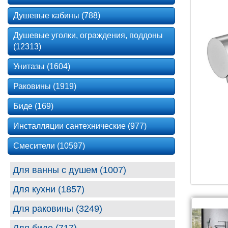
Душевые кабины (788)
Душевые уголки, ограждения, поддоны
(12313)
Унитазы (1604)
Раковины (1919)
Биде (169)
Инсталляции сантехнические (977)
Смесители (10597)
Для ванны с душем (1007)
Для кухни (1857)
Для раковины (3249)