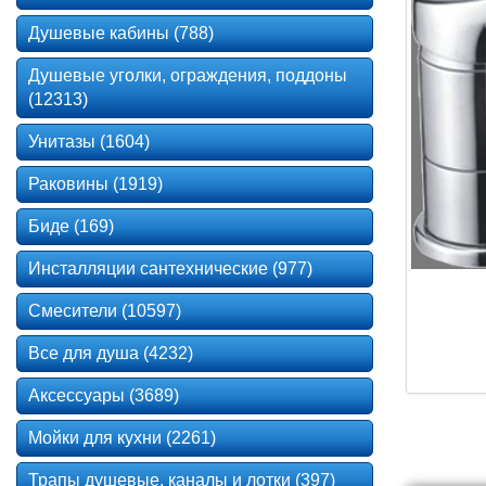
Душевые кабины (788)
Душевые уголки, ограждения, поддоны
(12313)
Унитазы (1604)
Раковины (1919)
Биде (169)
Инсталляции сантехнические (977)
Смесители (10597)
Все для душа (4232)
Аксессуары (3689)
Мойки для кухни (2261)
Трапы душевые, каналы и лотки (397)