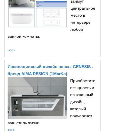
займут
центральное
место в
интерьере
любой
ванной комнаты.
>>>
Инновационный дизайн ванны GENESIS -
бренд AIMA DESIGN (1MarKa)
Приобретите
изящность и
изысканный
дизайн,
который
подчеркнет
ваш стиль жизни
>>>