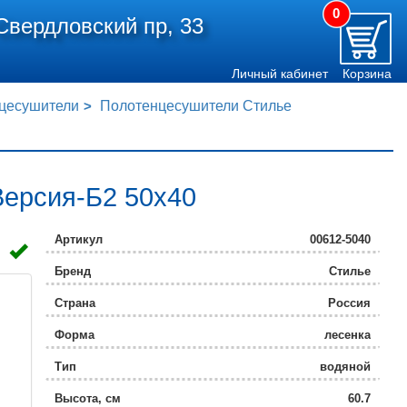
0
Свердловский пр, 33
Личный кабинет
Корзина
цесушители
Полотенцесушители Стилье
Версия-Б2 50x40
Артикул
00612-5040
Бренд
Стилье
Страна
Россия
Форма
лесенка
Тип
водяной
Высота, см
60.7