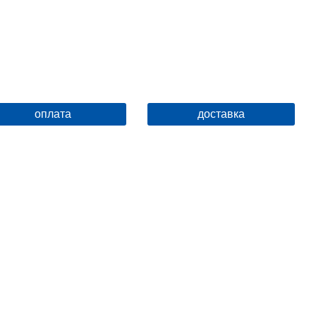
Рабочее давление, бар
25
Испытательное давление, бар
60
Угловая конструкция
нет
Поворотный
нет
оплата
доставка
Коллекция
Версия-Б2
Функция обогрева помещения
нет