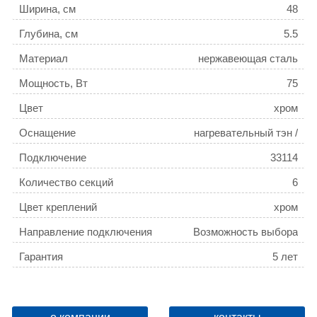
Ширина, см
48
Глубина, см
5.5
Материал
нержавеющая сталь
Мощность, Вт
75
Цвет
хром
Оснащение
нагревательный тэн /
крепления / электрический
Подключение
33114
кабель
Количество секций
6
Цвет креплений
хром
Направление подключения
Возможность выбора
Гарантия
5 лет
Автоотключение при нагреве
нет
Макс. температура теплоносителя, C
70