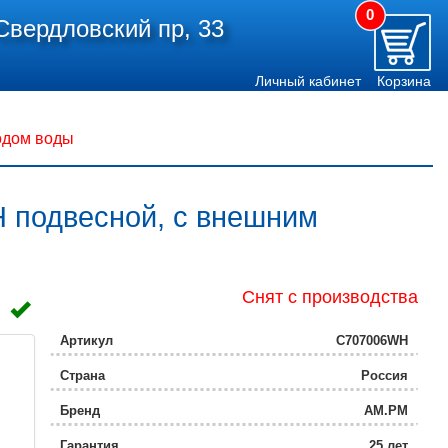
0
Свердловский пр, 33
Личный кабинет
Корзина
одом воды
H подвесной, с внешним
Снят с производства
Артикул
C707006WH
Страна
Россия
Бренд
AM.PM
Гарантия
25 лет