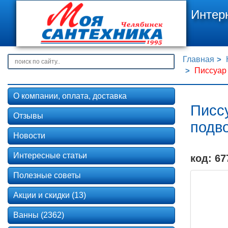
Интер
Главная
Писсуар
О компании, оплата, доставка
Писс
Отзывы
подв
Новости
Интересные статьи
код: 67
Полезные советы
Акции и скидки (13)
Ванны (2362)