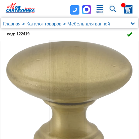
Главная
Каталог товаров
Мебель для ванной
Шкафы - пеналы
код: 122419
Шкаф-пенал Migliore Impero 28617 L, oliva