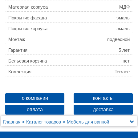
Материал корпуса
МДФ
Покрытие фасада
эмаль
Покрытие корпуса
эмаль
Монтаж
подвесной
Гарантия
5 лет
Бельевая корзина
нет
Коллекция
Terrace
о компании
контакты
оплата
доставка
Главная
Каталог товаров
Мебель для ванной
Шкафы - пеналы
Шкаф-пенал Jacob Delafon Terrace EB1179D R,