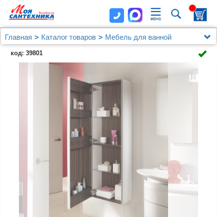
Главная
Каталог товаров
Мебель для ванной
Шкафы - пеналы
код: 39801
Шкаф-пенал Jacob Delafon Presquile EB1115G L,
белый лак