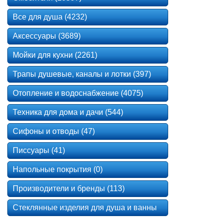
Все для душа (4232)
Аксессуары (3689)
Мойки для кухни (2261)
Трапы душевые, каналы и лотки (397)
Отопление и водоснабжение (4075)
Техника для дома и дачи (544)
Сифоны и отводы (47)
Писсуары (41)
Напольные покрытия (0)
Производители и бренды (113)
Стеклянные изделия для душа и ванны