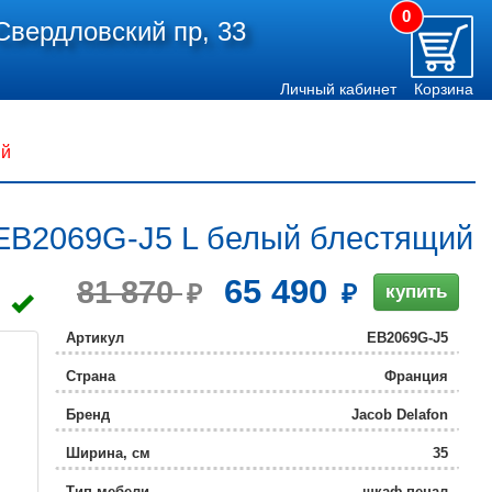
0
Свердловский пр, 33
Личный кабинет
Корзина
ий
 EB2069G-J5 L белый блестящий
65 490
81 870
купить
Артикул
EB2069G-J5
Страна
Франция
Бренд
Jacob Delafon
Ширина, см
35
Тип мебели
шкаф-пенал