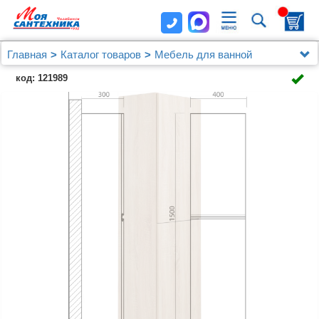
Главная
Каталог товаров
Мебель для ванной
Шкафы - пеналы
код: 121989
Шкаф-пенал Art&Max Verona-Push дуб сонома
светлый