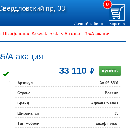
0
Свердловский пр, 33
Личный кабинет
Корзина
Шкаф-пенал Aqwella 5 stars Анкона П35/А акация
35/А акация
33 110
купить
Артикул
An.05.35/А
Страна
Россия
Бренд
Aqwella 5 stars
Ширина, см
35
Тип мебели
шкаф-пенал