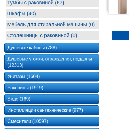
Тумбы с раковиной (67)
Шкафы (40)
Мебель для стиральной машины (0)
Столешницы с раковиной (0)
Душевые кабины (788)
Душевые уголки, ограждения, поддоны
(12313)
Унитазы (1604)
Раковины (1919)
Биде (169)
Инсталляции сантехнические (977)
Смесители (10597)