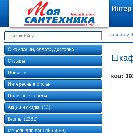
Интер
Главная
О компании, оплата, доставка
Шкаф-
Отзывы
Новости
код: 39
Интересные статьи
Полезные советы
Акции и скидки (13)
Ванны (2362)
Мебель для ванной (5698)