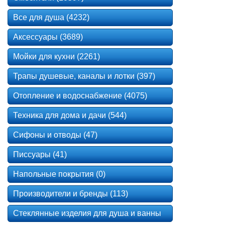
Все для душа (4232)
Аксессуары (3689)
Мойки для кухни (2261)
Трапы душевые, каналы и лотки (397)
Отопление и водоснабжение (4075)
Техника для дома и дачи (544)
Сифоны и отводы (47)
Писсуары (41)
Напольные покрытия (0)
Производители и бренды (113)
Стеклянные изделия для душа и ванны