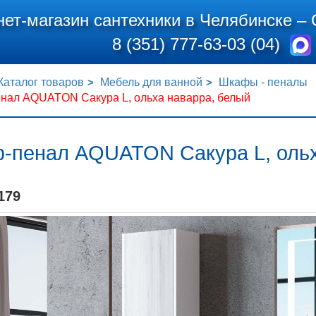
нет-магазин сантехники в Челябинске –
8 (351) 777-63-03 (04)
Каталог товаров
Мебель для ванной
Шкафы - пеналы
нал AQUATON Сакура L, ольха наварра, белый
-пенал AQUATON Сакура L, ольх
179