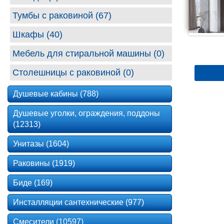
Тумбы с раковиной (67)
Шкафы (40)
Мебель для стиральной машины (0)
Столешницы с раковиной (0)
Душевые кабины (788)
Душевые уголки, ограждения, поддоны
(12313)
Унитазы (1604)
Раковины (1919)
Биде (169)
Инсталляции сантехнические (977)
Смесители (10597)