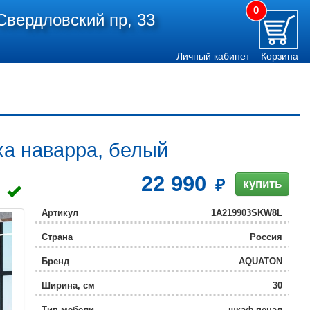
0
Свердловский пр, 33
Личный кабинет
Корзина
а наварра, белый
22 990
купить
Артикул
1A219903SKW8L
Страна
Россия
Бренд
AQUATON
Ширина, см
30
Тип мебели
шкаф-пенал