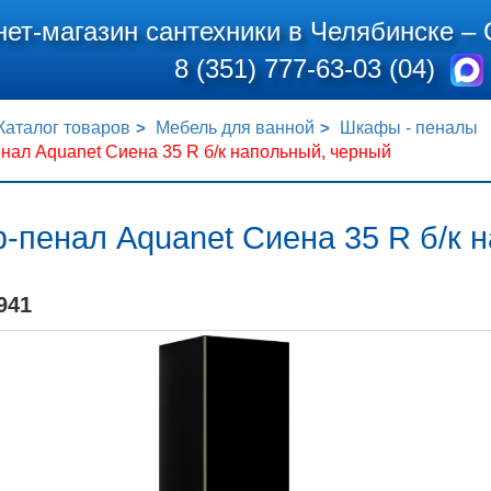
нет-магазин сантехники в Челябинске –
8 (351) 777-63-03 (04)
Каталог товаров
Мебель для ванной
Шкафы - пеналы
ал Aquanet Сиена 35 R б/к напольный, черный
-пенал Aquanet Сиена 35 R б/к 
941