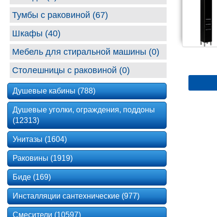
Тумбы с раковиной (67)
Шкафы (40)
Мебель для стиральной машины (0)
Столешницы с раковиной (0)
Душевые кабины (788)
Душевые уголки, ограждения, поддоны
(12313)
Унитазы (1604)
Раковины (1919)
Биде (169)
Инсталляции сантехнические (977)
Смесители (10597)