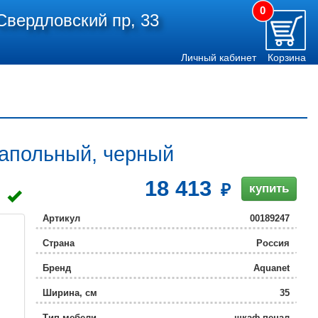
0
Свердловский пр, 33
Личный кабинет
Корзина
напольный, черный
18 413
купить
Артикул
00189247
Страна
Россия
Бренд
Aquanet
Ширина, см
35
Тип мебели
шкаф-пенал