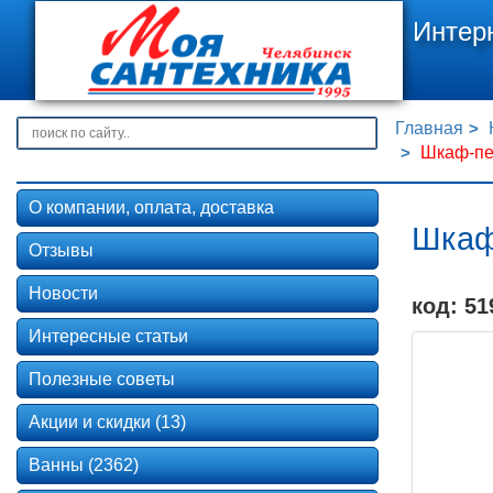
Интер
Главная
Шкаф-пен
О компании, оплата, доставка
Шкаф
Отзывы
Новости
код: 51
Интересные статьи
Полезные советы
Акции и скидки (13)
Ванны (2362)