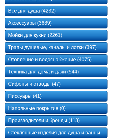
Все для душа (4232)
Аксессуары (3689)
Мойки для кухни (2261)
Трапы душевые, каналы и лотки (397)
Отопление и водоснабжение (4075)
Техника для дома и дачи (544)
Сифоны и отводы (47)
Писсуары (41)
Напольные покрытия (0)
Производители и бренды (113)
Стеклянные изделия для душа и ванны