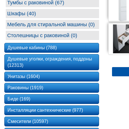
Тумбы с раковиной (67)
Шкафы (40)
Мебель для стиральной машины (0)
Столешницы с раковиной (0)
Душевые кабины (788)
Душевые уголки, ограждения, поддоны
(12313)
Унитазы (1604)
Раковины (1919)
Биде (169)
Инсталляции сантехнические (977)
Смесители (10597)