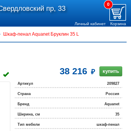
0
Свердловский пр, 33
Личный кабинет
Корзина
Шкаф-пенал Aquanet Бруклин 35 L
38 216
купить
Артикул
209827
Страна
Россия
Бренд
Aquanet
Ширина, см
35
Тип мебели
шкаф-пенал