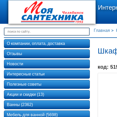
Интер
Главная
О компании, оплата, доставка
Шкаф
Отзывы
Новости
код: 51
Интересные статьи
Полезные советы
Акции и скидки (13)
Ванны (2362)
Мебель для ванной (5698)