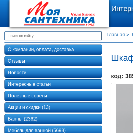
Интер
Главная
О компании, оплата, доставка
Шкаф
Отзывы
Новости
код: 38
Интересные статьи
Полезные советы
Акции и скидки (13)
Ванны (2362)
Мебель для ванной (5698)