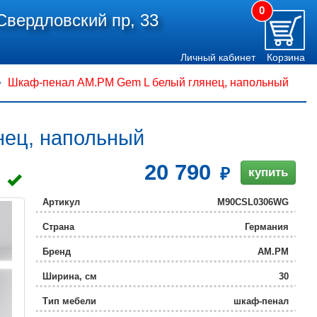
0
Свердловский пр, 33
Личный кабинет
Корзина
Шкаф-пенал AM.PM Gem L белый глянец, напольный
ец, напольный
20 790
купить
Артикул
M90CSL0306WG
Страна
Германия
Бренд
AM.PM
Ширина, см
30
Тип мебели
шкаф-пенал