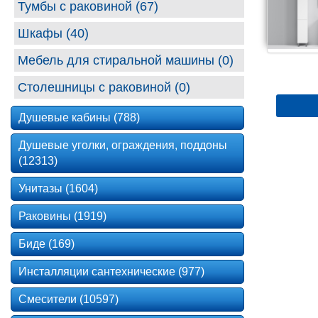
Тумбы с раковиной (67)
Шкафы (40)
Мебель для стиральной машины (0)
Столешницы с раковиной (0)
Душевые кабины (788)
Душевые уголки, ограждения, поддоны
(12313)
Унитазы (1604)
Раковины (1919)
Биде (169)
Инсталляции сантехнические (977)
Смесители (10597)