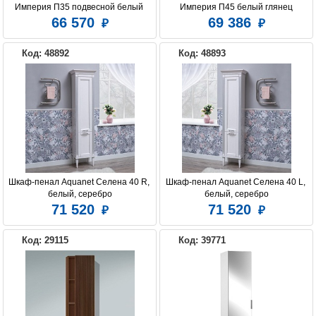
Империя П35 подвесной белый 
Империя П45 белый глянец
глянец
66 570
69 386
Код: 48892
Код: 48893
Шкаф-пенал Aquanet Селена 40 R, 
Шкаф-пенал Aquanet Селена 40 L, 
белый, серебро
белый, серебро
71 520
71 520
Код: 29115
Код: 39771