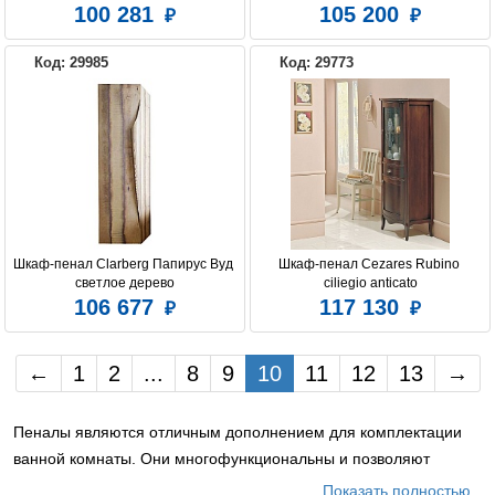
100 281
105 200
Код: 29985
Код: 29773
Шкаф-пенал Clarberg Папирус Вуд 
Шкаф-пенал Cezares Rubino 
светлое дерево
ciliegio anticato
106 677
117 130
←
1
2
...
8
9
10
11
12
13
→
Пеналы являются отличным дополнением для комплектации
ванной комнаты. Они многофункциональны и позволяют
хранить всевозможные мелочи, не занимая значительного
Показать полностью