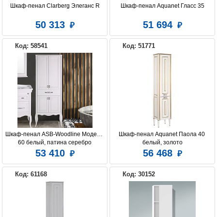
Шкаф-пенал Clarberg Элеганс R
Шкаф-пенал Aquanet Гласс 35
50 313
51 694
BELUX
CEZARES
CLARBERG
Код: 58541
Код: 51771
COMFORTY
DURAVIT
IDDIS
LAUFEN
JACOB DELAFON
LORANTO
Шкаф-пенал ASB-Woodline Модерн 
Шкаф-пенал Aquanet Паола 40 
60 белый, патина серебро
белый, золото
53 410
56 468
RAVAL
ROCA
MIGLIORE
Код: 61168
Код: 30152
VELVEX