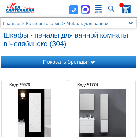
Главная
Каталог товаров
Мебель для ванной
Шкафы - пеналы
Шкафы - пеналы для ванной комнаты
(304)
в Челябинске
Показать бренды
Код: 29976
Код: 51774
1MARKA
AM.PM
AQUANET
AQUATON
AQWELLA 5 STARS
AQWELLA
ART&MAX
ASB-WOODLINE
BELBAGNO