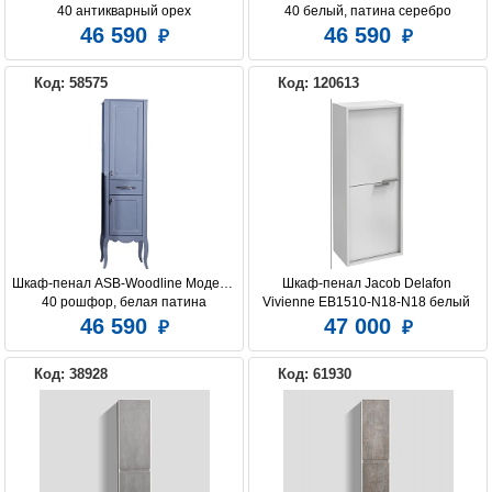
40 антикварный орех
40 белый, патина серебро
46 590
46 590
Код: 58575
Код: 120613
Шкаф-пенал ASB-Woodline Модерн 
Шкаф-пенал Jacob Delafon 
40 рошфор, белая патина
Vivienne EB1510-N18-N18 белый 
блестящий, ручки хром, 
46 590
47 000
универсальный
Код: 38928
Код: 61930