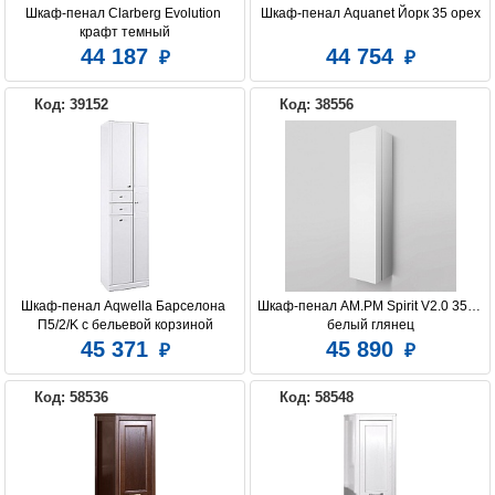
Шкаф-пенал Clarberg Evolution 
Шкаф-пенал Aquanet Йорк 35 орех
крафт темный
44 187
44 754
BELUX
CEZARES
CLARBERG
Код: 39152
Код: 38556
COMFORTY
DURAVIT
IDDIS
LAUFEN
JACOB DELAFON
LORANTO
Шкаф-пенал Aqwella Барселона 
Шкаф-пенал AM.PM Spirit V2.0 35 L, 
П5/2/K с бельевой корзиной
белый глянец
45 371
45 890
RAVAL
ROCA
MIGLIORE
Код: 58536
Код: 58548
VELVEX