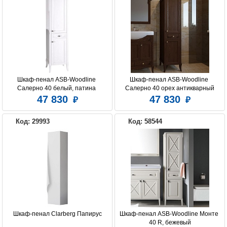
Шкаф-пенал ASB-Woodline 
Шкаф-пенал ASB-Woodline 
Салерно 40 белый, патина 
Салерно 40 орех антикварный
серебро
47 830
47 830
Код: 29993
Код: 58544
Шкаф-пенал Clarberg Папирус
Шкаф-пенал ASB-Woodline Монте 
40 R, бежевый