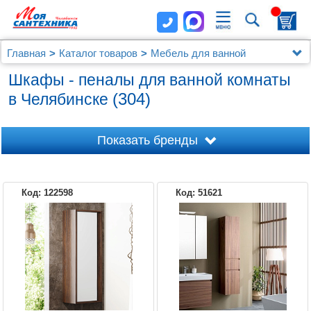
Главная
Каталог товаров
Мебель для ванной
Шкафы - пеналы
Шкафы - пеналы для ванной комнаты
(304)
в Челябинске
Показать бренды
Код: 122598
Код: 51621
1MARKA
AM.PM
AQUANET
AQUATON
AQWELLA 5 STARS
AQWELLA
ART&MAX
ASB-WOODLINE
BELBAGNO