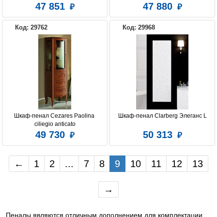
47 851
47 880
Код: 29762
Код: 29968
Шкаф-пенал Cezares Paolina 
Шкаф-пенал Clarberg Элеганс L
ciliegio anticato
49 730
50 313
←
1
2
...
7
8
9
10
11
12
13
→
Пеналы являются отличным дополнением для комплектации