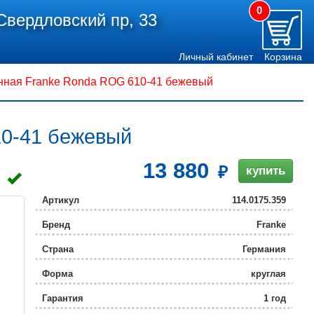
0
Свердловский пр, 33
Личный кабинет
Корзина
нная Franke Ronda ROG 610-41 бежевый
10-41 бежевый
13 880
купить
Артикул
114.0175.359
Бренд
Franke
Страна
Германия
Форма
круглая
Гарантия
1 год