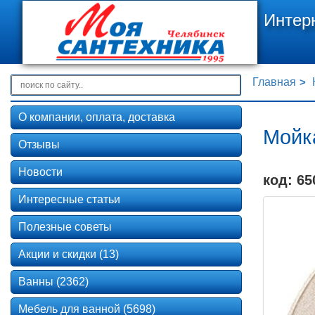
Интер
Главная
О компании, оплата, доставка
Мойк
Отзывы
Новости
код: 65
Интересные статьи
Полезные советы
Акции и скидки (13)
Ванны (2362)
Мебель для ванной (5698)