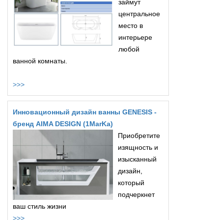
займут
центральное
место в
интерьере
любой
ванной комнаты.
>>>
Инновационный дизайн ванны GENESIS -
бренд AIMA DESIGN (1MarKa)
Приобретите
изящность и
изысканный
дизайн,
который
подчеркнет
ваш стиль жизни
>>>