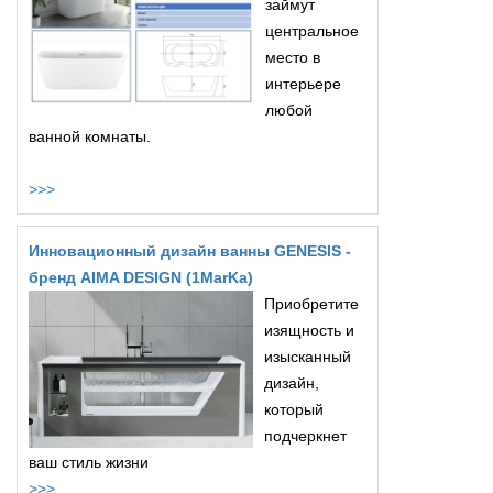
займут
центральное
место в
интерьере
любой
ванной комнаты.
>>>
Инновационный дизайн ванны GENESIS -
бренд AIMA DESIGN (1MarKa)
Приобретите
изящность и
изысканный
дизайн,
который
подчеркнет
ваш стиль жизни
>>>