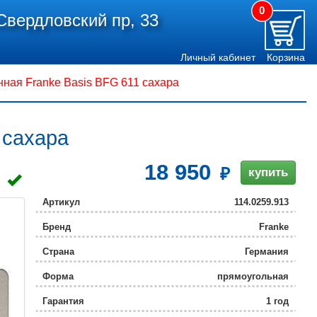
0
Свердловский пр, 33
Личный кабинет
Корзина
нная Franke Basis BFG 611 сахара
 сахара
18 950
купить
Артикул
114.0259.913
Бренд
Franke
Страна
Германия
Форма
прямоугольная
Гарантия
1 год