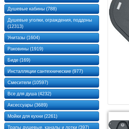
Душевые кабины (788)
Душевые уголки, ограждения, поддоны
(12313)
Унитазы (1604)
Раковины (1919)
Биде (169)
Инсталляции сантехнические (977)
Смесители (10597)
Все для душа (4232)
Аксессуары (3689)
Мойки для кухни (2261)
Трапы душевые, каналы и лотки (397)