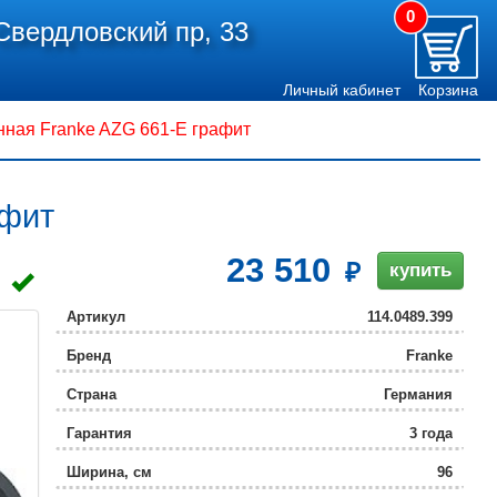
0
Свердловский пр, 33
Личный кабинет
Корзина
нная Franke AZG 661-E графит
афит
23 510
купить
Артикул
114.0489.399
Бренд
Franke
Страна
Германия
Гарантия
3 года
Ширина, см
96