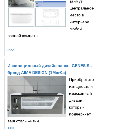
займут
центральное
место в
интерьере
любой
ванной комнаты.
>>>
Инновационный дизайн ванны GENESIS -
бренд AIMA DESIGN (1MarKa)
Приобретите
изящность и
изысканный
дизайн,
который
подчеркнет
ваш стиль жизни
>>>