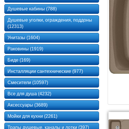
Душевые кабины (788)
Душевые уголки, ограждения, поддоны
(12313)
Унитазы (1604)
Раковины (1919)
Биде (169)
Инсталляции сантехнические (977)
Смесители (10597)
Все для душа (4232)
Аксессуары (3689)
Мойки для кухни (2261)
Трапы душевые, каналы и лотки (397)