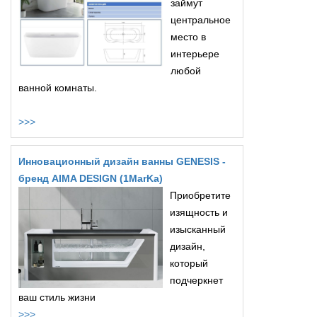
займут
центральное
место в
интерьере
любой
ванной комнаты.
>>>
Инновационный дизайн ванны GENESIS -
бренд AIMA DESIGN (1MarKa)
Приобретите
изящность и
изысканный
дизайн,
который
подчеркнет
ваш стиль жизни
>>>