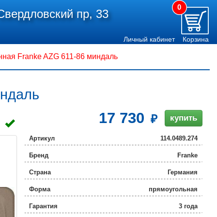
0
Свердловский пр, 33
Личный кабинет
Корзина
нная Franke AZG 611-86 миндаль
индаль
17 730
купить
Артикул
114.0489.274
Бренд
Franke
Страна
Германия
Форма
прямоугольная
Гарантия
3 года