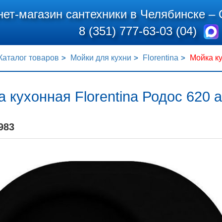
нет-магазин сантехники в Челябинске –
8 (351) 777-63-03 (04)
Каталог товаров
Мойки для кухни
Florentina
Мойка ку
 кухонная Florentina Родос 620 
983