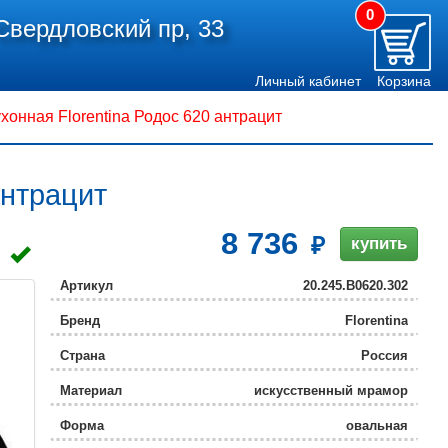
0
Свердловский пр, 33
Личный кабинет
Корзина
хонная Florentina Родос 620 антрацит
антрацит
8 736
купить
Артикул
20.245.B0620.302
Бренд
Florentina
Страна
Россия
Материал
искусственный мрамор
Форма
овальная