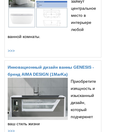
займут
центральное
место в
интерьере
любой
ванной комнаты.
>>>
Инновационный дизайн ванны GENESIS -
бренд AIMA DESIGN (1MarKa)
Приобретите
изящность и
изысканный
дизайн,
который
подчеркнет
ваш стиль жизни
>>>