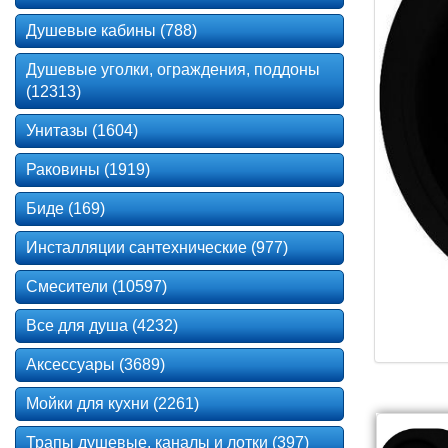
Душевые кабины (788)
Душевые уголки, ограждения, поддоны
(12313)
Унитазы (1604)
Раковины (1919)
Биде (169)
Инсталляции сантехнические (977)
Смесители (10597)
Все для душа (4232)
Аксессуары (3689)
Мойки для кухни (2261)
Трапы душевые, каналы и лотки (397)