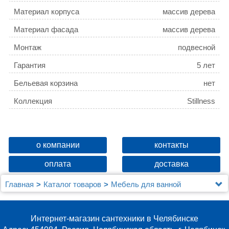
Материал корпуса
массив дерева
Материал фасада
массив дерева
Монтаж
подвесной
Гарантия
5 лет
Бельевая корзина
нет
Коллекция
Stillness
о компании
контакты
оплата
доставка
Главная
Каталог товаров
Мебель для ванной
Jacob Delafon
Тумба Jacob Delafon Stillness EB2005 натуральный
дуб
Интернет-магазин сантехники в Челябинске