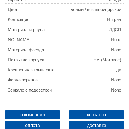
Цвет
Белый / вяз швейцарский
Коллекция
Ингрид
Материал корпуса
ЛДСП
NO_NAME
None
Материал фасада
None
Покрытие корпуса
Нет(Матовое)
Крепления в комплекте
да
Форма зеркала
None
Зеркало с подсветкой
None
о компании
контакты
оплата
доставка