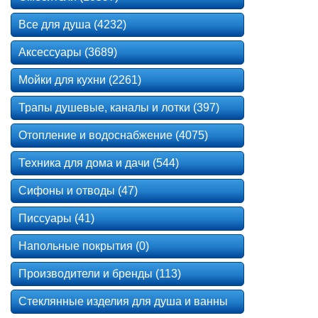
Все для душа (4232)
Аксессуары (3689)
Мойки для кухни (2261)
Трапы душевые, каналы и лотки (397)
Отопление и водоснабжение (4075)
Техника для дома и дачи (544)
Сифоны и отводы (47)
Писсуары (41)
Напольные покрытия (0)
Производители и бренды (113)
Стеклянные изделия для душа и ванны