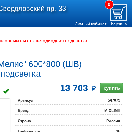
0
Свердловский пр, 33
Личный кабинет
Корзина
нсорный выкл, светодиодная подсветка
Мелис" 600*800 (ШВ)
 подсветка
13 703
купить
Артикул
547079
Бренд
MIXLINE
Страна
Россия
Глубина, см
16