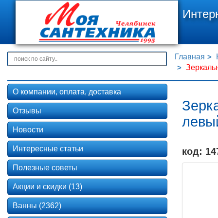
Интер
Главная
Зеркаль
О компании, оплата, доставка
Зерк
Отзывы
левы
Новости
Интересные статьи
код: 14
Полезные советы
Акции и скидки (13)
Ванны (2362)