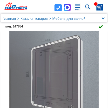
Главная
Каталог товаров
Мебель для ванной
Зеркальный шкаф MIXLINE MIXLINE "Адриана"
код: 147884
700*800 (ШВ) 2створки,правый,сенсорный
выкл,светодиодная подсветка