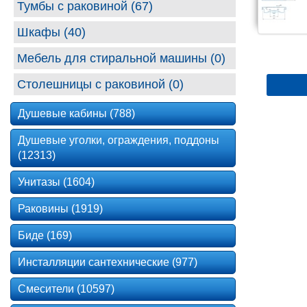
Тумбы с раковиной (67)
Шкафы (40)
Мебель для стиральной машины (0)
Столешницы с раковиной (0)
Душевые кабины (788)
Душевые уголки, ограждения, поддоны
(12313)
Унитазы (1604)
Раковины (1919)
Биде (169)
Инсталляции сантехнические (977)
Смесители (10597)