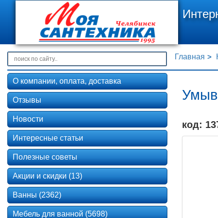
Интер
Главная
О компании, оплата, доставка
Умыв
Отзывы
Новости
код: 13
Интересные статьи
Полезные советы
Акции и скидки (13)
Ванны (2362)
Мебель для ванной (5698)