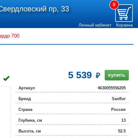
0
Свердловский пр, 33
Личный кабинет
Корзина
ардо 700
5 539
купить
Артикул
4630055556205
Бренд
Sanflor
Страна
Россия
Глубина, см
13
Высота, см
52.5