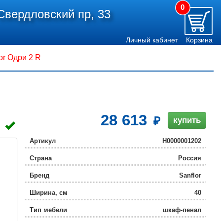
0
Свердловский пр, 33
Личный кабинет
Корзина
or Одри 2 R
28 613
купить
Артикул
Н0000001202
Страна
Россия
Бренд
Sanflor
Ширина, см
40
Тип мебели
шкаф-пенал