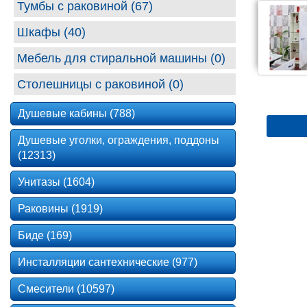
Тумбы с раковиной (67)
Шкафы (40)
Мебель для стиральной машины (0)
Столешницы с раковиной (0)
Душевые кабины (788)
Душевые уголки, ограждения, поддоны
(12313)
Унитазы (1604)
Раковины (1919)
Биде (169)
Инсталляции сантехнические (977)
Смесители (10597)