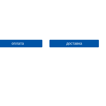
ЛДСП+эмаль
Расположение петель
справа
Ножки в комплекте
четыре
Наименование
Пенал Sanflor Одри/2 R
Доводчики в комплекте (да\нет)
да
Крепления в комплекте ()
да
оплата
доставка